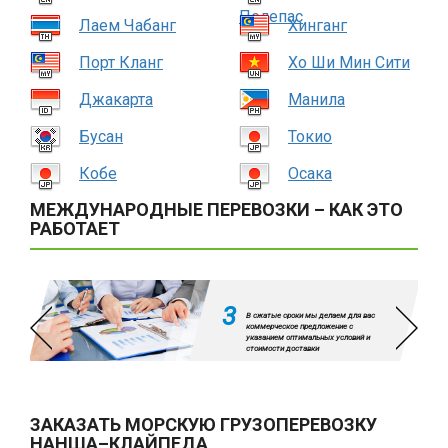
Пелепас
Лаем Чабанг
Хинганг
Порт Кланг
Хо Ши Мин Сити
Джакарта
Манила
Бусан
Токио
Кобе
Осака
МЕЖДУНАРОДНЫЕ ПЕРЕВОЗКИ – КАК ЭТО
РАБОТАЕТ
3
В сжатые сроки мы делаем для вас
коммерческое предложение с
указанием оптимальных условий и
стоимости доставки
ЗАКАЗАТЬ МОРСКУЮ ГРУЗОПЕРЕВОЗКУ
НАНША–КЛАЙПЕДА