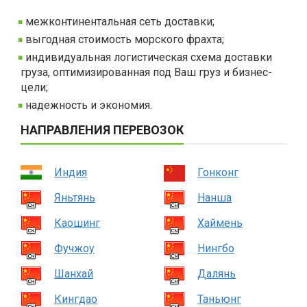
межконтинентальная сеть доставки;
выгодная стоимость морского фрахта;
индивидуальная логистическая схема доставки
груза, оптимизированная под Ваш груз и бизнес-
цели;
надежность и экономия.
НАПРАВЛЕНИЯ ПЕРЕВОЗОК
Индия
Гонконг
Яньтянь
Нанша
Каошинг
Хаймень
Фучжоу
Нингбо
Шанхай
Далянь
Кингдао
Таньюнг