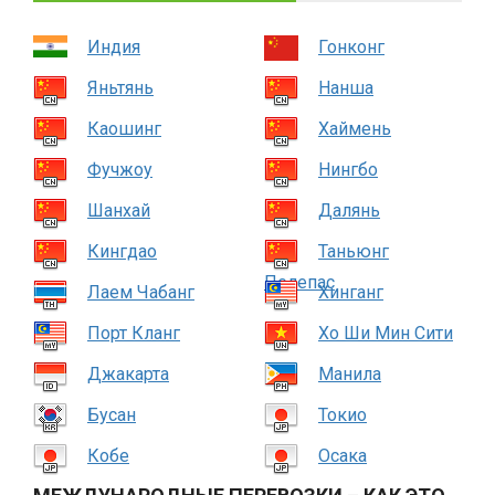
Индия
Гонконг
Яньтянь
Нанша
Каошинг
Хаймень
Фучжоу
Нингбо
Шанхай
Далянь
Кингдао
Таньюнг
Пелепас
Лаем Чабанг
Хинганг
Порт Кланг
Хо Ши Мин Сити
Джакарта
Манила
Бусан
Токио
Кобе
Осака