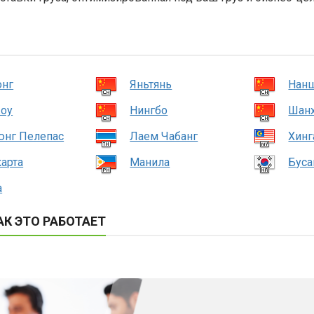
онг
Яньтянь
Нан
оу
Нингбо
Шан
юнг Пелепас
Лаем Чабанг
Хинг
арта
Манила
Буса
а
К ЭТО РАБОТАЕТ