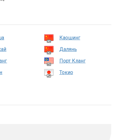
ша
Каошинг
хай
Далянь
анг
Порт Кланг
н
Токио