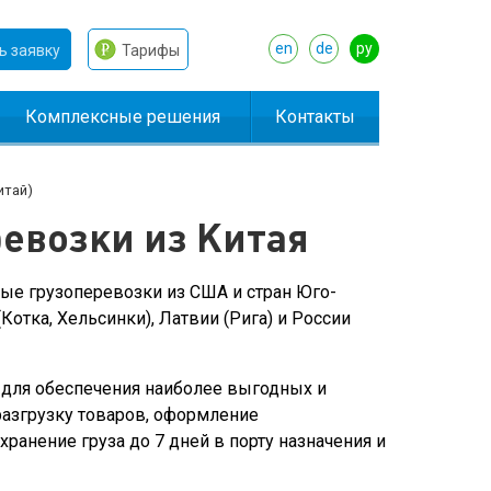
en
de
ру
ь заявку
Тарифы
Комплексные решения
Контакты
итай)
евозки из Китая
ые грузоперевозки из США и стран Юго-
отка, Хельсинки), Латвии (Рига) и России
для обеспечения наиболее выгодных и
разгрузку товаров, оформление
ранение груза до 7 дней в порту назначения и