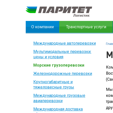
О компании
Транспортные услуги
Международные автоперевозки
Глав
Мультимодальные перевозки:
М
цены и условия
Морские грузоперевозки
Ком
Вос
Железнодорожные перевозки
(Са
Крупногабаритные и
тяжеловесные грузы
Мы 
Международные грузовые
ком
авиаперевозки
тра
дру
Международная доставка