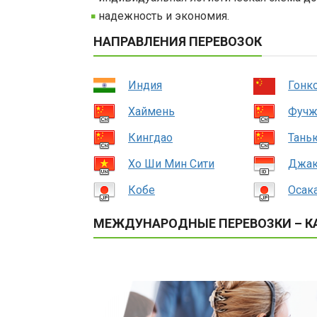
надежность и экономия.
НАПРАВЛЕНИЯ ПЕРЕВОЗОК
Индия
Гонк
Хаймень
Фучж
Кингдао
Тань
Хо Ши Мин Сити
Джак
Кобе
Осак
МЕЖДУНАРОДНЫЕ ПЕРЕВОЗКИ – КА