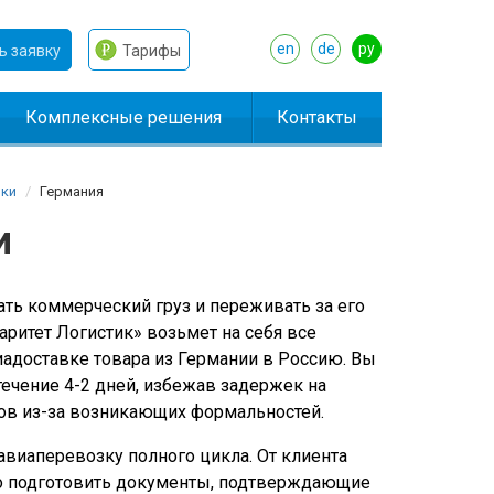
en
de
ру
ь заявку
Тарифы
Комплексные решения
Контакты
ки
Германия
и
ть коммерческий груз и переживать за его
аритет Логистик» возьмет на себя все
иадоставке товара из Германии в Россию. Вы
 течение 4-2 дней, избежав задержек на
ов из-за возникающих формальностей.
виаперевозку полного цикла. От клиента
ко подготовить документы, подтверждающие