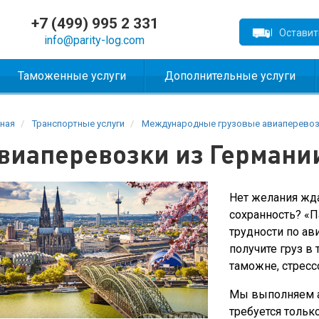
+7 (499) 995 2 331
Оставит
info@parity-log.com
Таможенные услуги
Дополнительные услуги
ная
Транспортные услуги
Международные грузовые авиаперевоз
виаперевозки из Германи
Нет желания жда
сохранность? «П
трудности по ав
получите груз в
таможне, стресс
Мы выполняем а
требуется толь